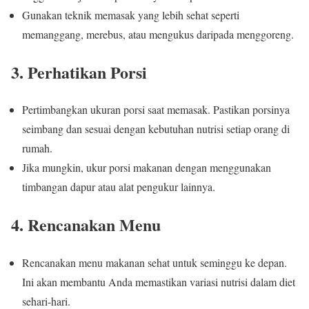
Gunakan teknik memasak yang lebih sehat seperti
memanggang, merebus, atau mengukus daripada menggoreng.
3. Perhatikan Porsi
Pertimbangkan ukuran porsi saat memasak. Pastikan porsinya
seimbang dan sesuai dengan kebutuhan nutrisi setiap orang di
rumah.
Jika mungkin, ukur porsi makanan dengan menggunakan
timbangan dapur atau alat pengukur lainnya.
4. Rencanakan Menu
Rencanakan menu makanan sehat untuk seminggu ke depan.
Ini akan membantu Anda memastikan variasi nutrisi dalam diet
sehari-hari.