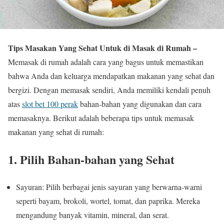
Tips Masakan Yang Sehat Untuk di Masak di Rumah –
Memasak di rumah adalah cara yang bagus untuk memastikan
bahwa Anda dan keluarga mendapatkan makanan yang sehat dan
bergizi. Dengan memasak sendiri, Anda memiliki kendali penuh
atas
slot bet 100 perak
bahan-bahan yang digunakan dan cara
memasaknya. Berikut adalah beberapa tips untuk memasak
makanan yang sehat di rumah:
1. Pilih Bahan-bahan yang Sehat
Sayuran: Pilih berbagai jenis sayuran yang berwarna-warni
seperti bayam, brokoli, wortel, tomat, dan paprika. Mereka
mengandung banyak vitamin, mineral, dan serat.