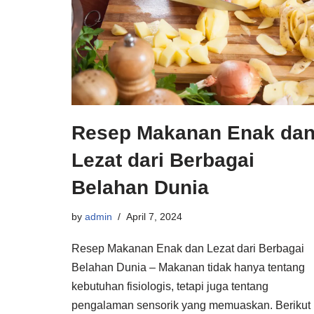
Resep Makanan Enak da
Lezat dari Berbagai
Belahan Dunia
by
admin
April 7, 2024
Resep Makanan Enak dan Lezat dari Berbagai
Belahan Dunia – Makanan tidak hanya tentang
kebutuhan fisiologis, tetapi juga tentang
pengalaman sensorik yang memuaskan. Berikut