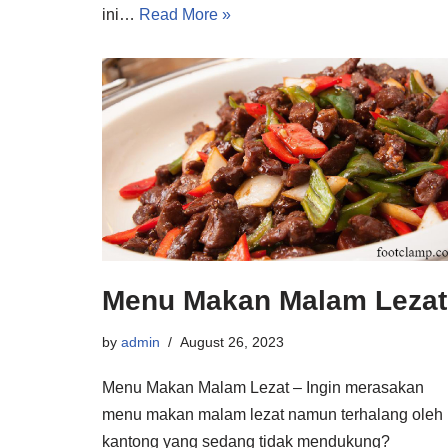
ini…
Read More »
Menu Makan Malam Lezat
by
admin
August 26, 2023
Menu Makan Malam Lezat – Ingin merasakan
menu makan malam lezat namun terhalang oleh
kantong yang sedang tidak mendukung?