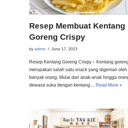
Resep Membuat Kentang
Goreng Crispy
by
admin
June 17, 2023
Resep Kentang Goreng Crispy – Kentang goren
merupakan salah satu snack yang digemari oleh
banyak orang. Mulai dari anak-anak hingga oran
dewasa suka dengan kentang…
Read More »