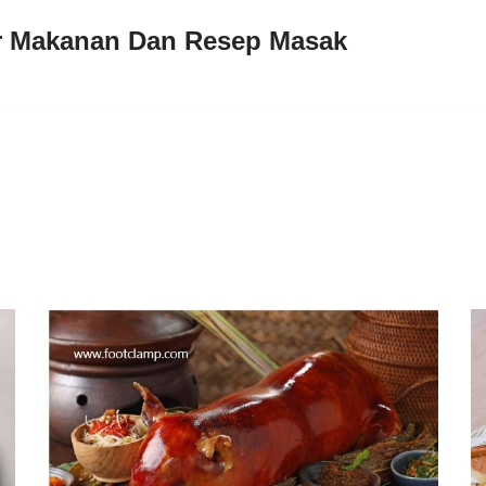
ar Makanan Dan Resep Masak