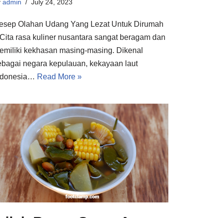
y
admin
July 24, 2023
esep Olahan Udang Yang Lezat Untuk Dirumah
 Cita rasa kuliner nusantara sangat beragam dan
emiliki kekhasan masing-masing. Dikenal
ebagai negara kepulauan, kekayaan laut
ndonesia…
Read More »