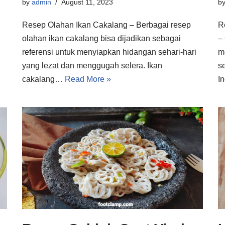
by
admin
August 11, 2023
b
Resep Olahan Ikan Cakalang – Berbagai resep
R
olahan ikan cakalang bisa dijadikan sebagai
–
referensi untuk menyiapkan hidangan sehari-hari
m
yang lezat dan menggugah selera. Ikan
s
cakalang…
Read More »
I