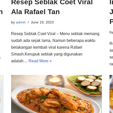
g
Resep Seblak Coet Viral
n
Ala Rafael Tan
by
admin
June 19, 2023
b
Resep Seblak Coet Viral – Menu seblak memang
sudah ada sejak lama. Namun beberapa waktu
R
belakangan kembali viral karena Rafael
s
Smash.Kerupuk seblak yang digunakan
a
s
adalah…
Read More »
r