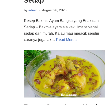
Sedap
by
admin
August 26, 2023
Resep Bakmie Ayam Bangka yang Enak dan
Sedap – Bakmie ayam ala kaki lima terkenal
sedap dan murah. Kalau mau meracik sendiri
caranya juga tak…
Read More »