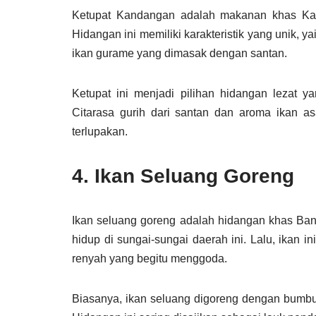
Ketupat Kandangan adalah makanan khas Kal
Hidangan ini memiliki karakteristik yang unik, ya
ikan gurame yang dimasak dengan santan.
Ketupat ini menjadi pilihan hidangan lezat yan
Citarasa gurih dari santan dan aroma ikan 
terlupakan.
4. Ikan Seluang Goreng
Ikan seluang goreng adalah hidangan khas Banja
hidup di sungai-sungai daerah ini. Lalu, ikan 
renyah yang begitu menggoda.
Biasanya, ikan seluang digoreng dengan bumbu