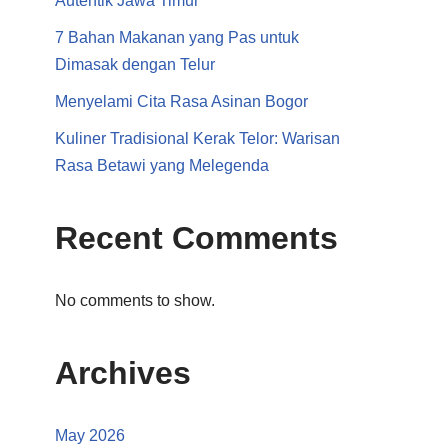
Autentik Jawa Timur
7 Bahan Makanan yang Pas untuk
Dimasak dengan Telur
Menyelami Cita Rasa Asinan Bogor
Kuliner Tradisional Kerak Telor: Warisan
Rasa Betawi yang Melegenda
Recent Comments
No comments to show.
Archives
May 2026