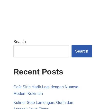
Search
Search
Recent Posts
Cafe Sirih Hadir Lagi dengan Nuansa
Modern Kekinian
Kuliner Soto Lamongan: Gurih dan