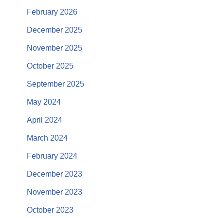
February 2026
December 2025
November 2025
October 2025
September 2025
May 2024
April 2024
March 2024
February 2024
December 2023
November 2023
October 2023