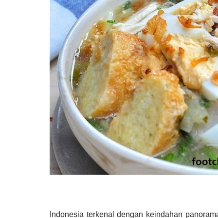
Indonesia terkenal dengan keindahan panoram