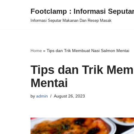
Footclamp : Informasi Seput
Skip
Informasi Seputar Makanan Dan Resep Masak
to
content
Home
»
Tips dan Trik Membuat Nasi Salmon Mentai
Tips dan Trik Me
Mentai
by
admin
August 26, 2023