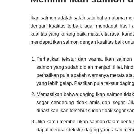
Ikan salmon adalah salah satu bahan utama memb
dengan kualitas terbaik agar mendapat hasil
kualitas yang kurang baik, maka cita rasa, kan
mendapat ikan salmon dengan kualitas baik unt
Perhatikan tekstur dan warna. Ikan salmon
salmon yang sudah diolah menjadi fillet, hin
perhatikan pula apakah warnanya merata atau
yang lebih gelap. Pastikan pula tekstur dagi
Memastikan bahwa daging ikan salmon tidak
segar cenderung tidak amis dan segar. J
dipastikan ikan tersebut sudah tidak segar sa
Jika kamu membeli ikan salmon dalam bentuk ol
dapat merusak tekstur daging yang akan memp