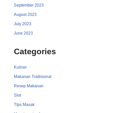
September 2023
August 2023
July 2023
June 2023
Categories
Kuliner
Makanan Tradisional
Resep Makanan
Slot
TIps Masak