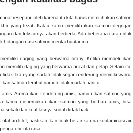
uat resep ini, oleh karena itu kita harus memilih ikan salmon
 akhir yang lezat. Kalau kamu memilih ikan salmon degngan
dungan dan teksturnya akan berbeda. Ada beberapa cara untuk
uk hidangan nasi salmon mentai buatanmu.
 memiliki daging yang berwarna orany. Ketika membeli ikan
dari memilih daging yang berwarna pucat dan gelap. Selain itu,
 tidak. Ikan yang sudah tidak segar cenderung memiliki warna
ng ikan salmon lembut namun tidak mudah hancur.
 amis. Aroma ikan cenderung amis, namun ikan salmon yang
ika kamu menemukan ikan salmon yang berbau amis, bisa
ma sekali dan kualitasnya sudah tidak baik.
ahan fillet, pastikan ikan tidak berair karena kontaminasi air
engaruhi cita rasa.