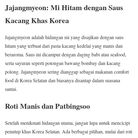
Jajangmyeon: Mi Hitam dengan Saus
Kacang Khas Korea
Jajangmyeon adalah hidangan mi yang disajikan dengan saus
hitam yang terbuat dari pasta kacang kedelai yang manis dan
beraroma. Saus ini dicampur dengan daging babi atau seafood,
serta sayuran seperti potongan bawang bombay dan kacang
polong. Jajangmyeon sering dianggap sebagai makanan comfort
food di Korea Selatan dan biasanya disantap dalam suasana
santai.
Roti Manis dan Patbingsoo
Setelah menikmati hidangan utama, jangan lupa untuk mencicipi
penutup khas Korea Selatan. Ada berbagai pilihan, mulai dari roti