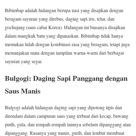
Bibimbap adalah hidangan berupa nasi yang disajikan dengan
beragam sayuran yang direbus, daging sapi iris, telur, dan
gochujang (saus cabai Korea). Hidangan ini biasanya disajikan
dalam mangkuk batu yang dipanaskan. Bibimbap tidak hanya
memukau lidah dengan kombinasi rasa yang beragam, tetapi juga
memanjakan mata dengan tampilan warna-warni dari berbagai
sayuran yang segar.
Bulgogi: Daging Sapi Panggang dengan
Saus Manis
Bulgogi adalah hidangan daging sapi yang dipotong tipis dan
direndam dalam campuran saus yang terbuat dari kecap, bawang
putih, gula, dan rempah-rempah lainnya sebelum dipanggang atau
dipanggang. Rasanya yang manis, gurih, dan lembut membuat