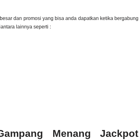
terbesar dan promosi yang bisa anda dapatkan ketika bergabung
ntara lainnya seperti :
 Gampang Menang Jackpot