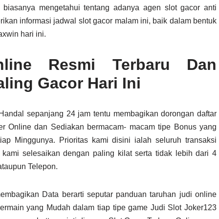
 biasanya mengetahui tentang adanya agen slot gacor anti
ikan informasi jadwal slot gacor malam ini, baik dalam bentuk
axwin hari ini.
nline Resmi Terbaru Dan
ling Gacor Hari Ini
Handal sepanjang 24 jam tentu membagikan dorongan daftar
oker Online dan Sediakan bermacam- macam tipe Bonus yang
ap Minggunya. Prioritas kami disini ialah seluruh transaksi
 kami selesaikan dengan paling kilat serta tidak lebih dari 4
 ataupun Telepon.
membagikan Data berarti seputar panduan taruhan judi online
rmain yang Mudah dalam tiap tipe game Judi Slot Joker123