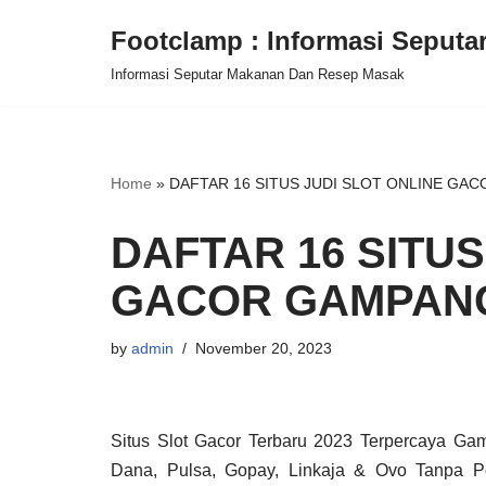
Footclamp : Informasi Seput
Skip
Informasi Seputar Makanan Dan Resep Masak
to
content
Home
»
DAFTAR 16 SITUS JUDI SLOT ONLINE G
DAFTAR 16 SITUS
GACOR GAMPAN
by
admin
November 20, 2023
Situs Slot Gacor Terbaru 2023 Terpercaya G
Dana, Pulsa, Gopay, Linkaja & Ovo Tanpa 