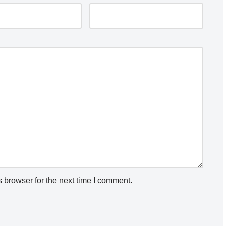
 browser for the next time I comment.