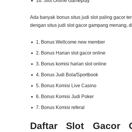
16. Slot Online Gameplay
Ada banyak bonus situs judi slot paling gacor 
dengan situs judi slot gacor gampang menang, dia
1. Bonus Wellcome new member
2. Bonus Harian slot gacor online
3. Bonus komisi harian slot online
4. Bonus Judi Bola/Sportbook
5. Bonus Komisi Live Casino
6. Bonus Komisi Judi Poker
7. Bonus Komisi referal
Daftar Slot Gacor