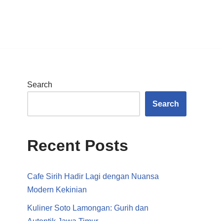
Search
Search
Recent Posts
Cafe Sirih Hadir Lagi dengan Nuansa
Modern Kekinian
Kuliner Soto Lamongan: Gurih dan