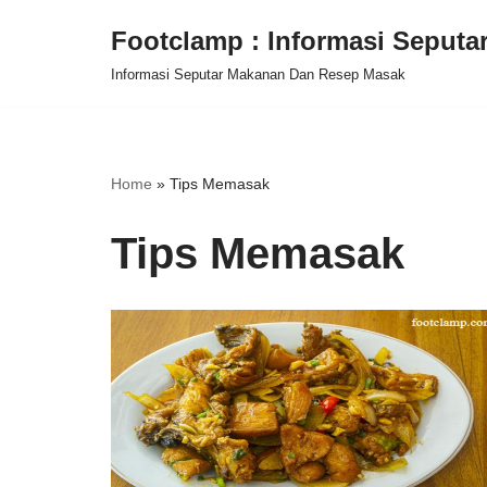
Footclamp : Informasi Seput
Skip
Informasi Seputar Makanan Dan Resep Masak
to
content
Home
»
Tips Memasak
Tips Memasak