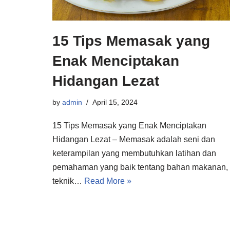
15 Tips Memasak yang
Enak Menciptakan
Hidangan Lezat
by
admin
April 15, 2024
15 Tips Memasak yang Enak Menciptakan
Hidangan Lezat – Memasak adalah seni dan
keterampilan yang membutuhkan latihan dan
pemahaman yang baik tentang bahan makanan,
teknik…
Read More »