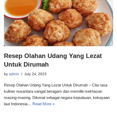
Resep Olahan Udang Yang Lezat
Untuk Dirumah
by
admin
July 24, 2023
Resep Olahan Udang Yang Lezat Untuk Dirumah – Cita rasa
kuliner nusantara sangat beragam dan memiliki kekhasan
masing-masing. Dikenal sebagai negara kepulauan, kekayaan
laut Indonesia…
Read More »