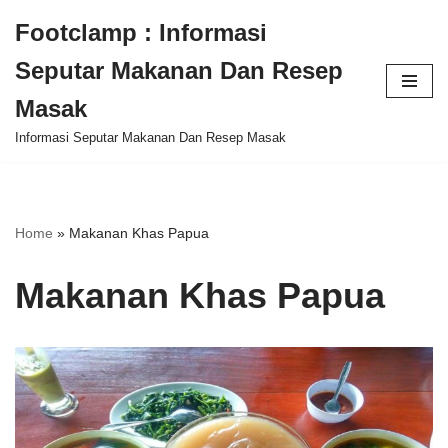
Footclamp : Informasi
Skip
Seputar Makanan Dan Resep
to
content
Masak
Informasi Seputar Makanan Dan Resep Masak
Home
»
Makanan Khas Papua
Makanan Khas Papua