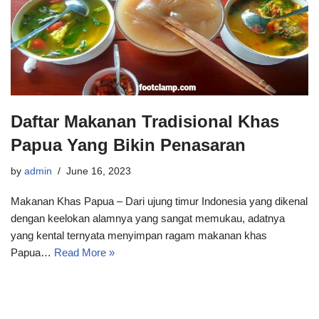
Daftar Makanan Tradisional Khas
Papua Yang Bikin Penasaran
by
admin
June 16, 2023
Makanan Khas Papua – Dari ujung timur Indonesia yang dikenal
dengan keelokan alamnya yang sangat memukau, adatnya
yang kental ternyata menyimpan ragam makanan khas
Papua…
Read More »