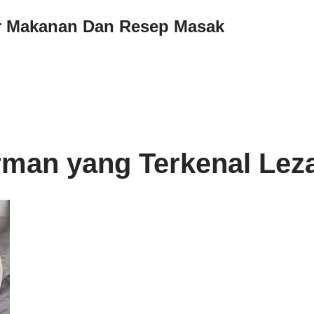
ar Makanan Dan Resep Masak
man yang Terkenal Lez