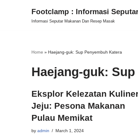
Footclamp : Informasi Seput
Skip
Informasi Seputar Makanan Dan Resep Masak
to
content
Home
»
Haejang-guk: Sup Penyembuh Katera
Haejang-guk: Sup
Eksplor Kelezatan Kuline
Jeju: Pesona Makanan
Pulau Memikat
by
admin
March 1, 2024