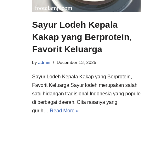
Sayur Lodeh Kepala
Kakap yang Berprotein,
Favorit Keluarga
by
admin
December 13, 2025
Sayur Lodeh Kepala Kakap yang Berprotein,
Favorit Keluarga Sayur lodeh merupakan salah
satu hidangan tradisional Indonesia yang popule
di berbagai daerah. Cita rasanya yang
gurih…
Read More »