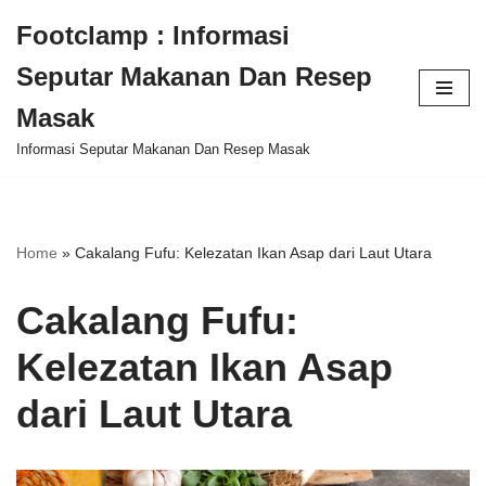
Footclamp : Informasi
Skip
Seputar Makanan Dan Resep
to
content
Masak
Informasi Seputar Makanan Dan Resep Masak
Home
»
Cakalang Fufu: Kelezatan Ikan Asap dari Laut Utara
Cakalang Fufu:
Kelezatan Ikan Asap
dari Laut Utara